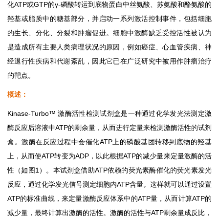
化ATP或GTP的γ-磷酸转运到底物蛋白中丝氨酸、苏氨酸和酪氨酸的
羟基或脂质中的糖基部分，并启动一系列激活控制事件，包括细胞
的生长、分化、分裂和肿瘤促进。细胞中激酶缺乏受控活性被认为
是造成所有主要人类病理状况的原因，例如癌症、心血管疾病、神
经退行性疾病和代谢紊乱，因此它已在广泛研究中被用作肿瘤治疗
的靶点。
概述：
Kinase-Turbo
™
激酶活性检测试剂盒是一种通过化学发光法测定激
酶反应后溶液中ATP的剩余量，从而进行定量来检测激酶活性的试剂
盒。激酶在反应过程中会催化ATP上的磷酸基团转移到底物的羟基
上，从而使ATP转变为ADP，以此根据ATP的减少量来定量激酶的活
性（如图1）。本试剂盒借助ATP依赖的荧光素酶催化的荧光素发光
反应，通过化学发光信号测定细胞内ATP含量。这样就可以通过设置
ATP的标准曲线，来定量激酶反应体系中的ATP量，从而计算ATP的
减少量，最终计算出激酶的活性。激酶的活性与ATP剩余量成反比，