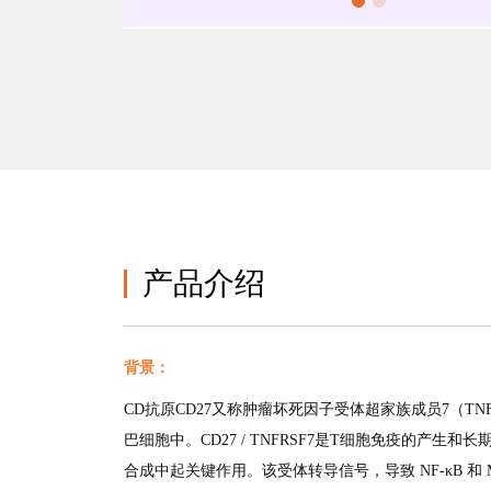
产品介绍
背景：
CD抗原CD27又称肿瘤坏死因子受体超家族成员7（TNFR
巴细胞中。CD27 / TNFRSF7是T细胞免疫的产
合成中起关键作用。该受体转导信号，导致 NF-κB 和 MAPK