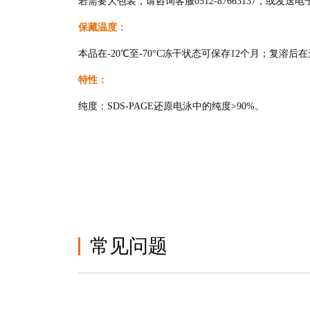
若需要大包装，请咨询客服0512-87663137，或发送电子邮件至
保藏温度：
本品在-20℃至-70°C冻干状态可保存12个月；复溶后
特性：
纯度：SDS-PAGE还原电泳中的纯度>90%。
常见问题