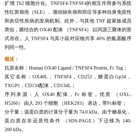
扩增 Th2 细胞分化。TNFSF4-TNFSF4的相互作用参与系统
性红斑狼疮（SLE）、颈动脉疾病和癌症等多种自身免疫性
和炎症性疾病的发病机制。此外，与其他 TNF 超家族成员
类似，膜结合的 OX40 配体 （TNFSF4） 以同源三聚体的形
式存在。人 TNFSF4 与其小鼠对应物共享 46% 的氨基酸序
列同一性。
概述：
抗原名称：Human OX40 Ligand / TNFSF4 Protein, Fc Tag；
其它名称：OX40L，TNFSF4，CD252，糖蛋白Gp34，
TXGP1，CD134配体，CD134L；
序列来源：人 OX40 配体，Fc 标签，优质 （OXL-
H5266） 由人 293 个细胞 （HEK293） 表达，带Fc标签；
分子量：该蛋白质的计算分子量为 74.0 kDa。由于糖基化，
蛋白质在非还原性条件 （SDS-PAGE）下迁移为 140-
200 kDa。