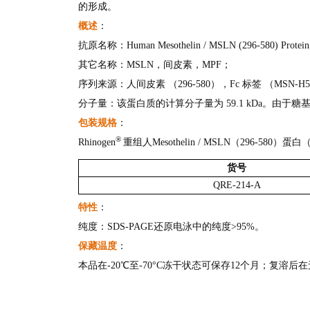
的形成。
概述
：
抗原名称：Human Mesothelin / MSLN (296-580) Protein
其它名称：MSLN，间皮素，MPF；
序列来源：人间皮素 （296-580），Fc 标签 （MSN-H5
分子量：该蛋白质的计算分子量为 59.1 kDa。由于糖基化
包装规格
：
®
Rhinogen
重组人Mesothelin / MSLN（296-580
货号
QRE-214-A
特性
：
纯度：SDS-PAGE还原电泳中的纯度>95%。
保藏温度
：
本品在-20℃至-70°C冻干状态可保存12个月；复溶后