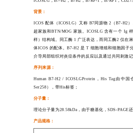
ICOSLG，B7-H2，B7H2，B7RP-1，B7RP1，CD275
背景：
ICOS 配体（ICOSLG）又称 B7同源物 2（B7-H2
超家族和BTN/MOG 家族。ICOSLG 含有一个 Ig
样）结构域。同工酶 1 广泛表达，而同工酶2 仅在
体ICOS 的配体。B7-H2 是 T 细胞增殖和细胞
介导局部组织对炎症条件的反应以及通过共同刺激记
序列来源：
Human B7-H2 / ICOSLGProtein，His 
Ser258），带His标签；
分子量：
理论分子量为28.58kDa，由于糖基化，SDS-PAGE
产品规格：