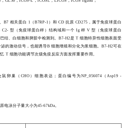
，GL50，ICOS-L，ICOSL，LICOS，ICOS ligand；
）、B7 相关蛋白 1（B7RP-1）和 CD 抗原 CD275，属于免疫球蛋白
 样 C2- 型（免疫球蛋白样）结构域和一个 Ig 样 V 型（免疫球蛋白
淋巴结、白细胞和脾脏中检测到。B7-H2是 T 细胞特异性细胞表面受
因子分泌的激动信号，也能诱导B 细胞增殖和分化为浆细胞。B7-H2可在
忆 T 细胞功能调节次级免疫反应方面发挥重要作用。
Tag由中国仓鼠卵巢（CHO）细胞表达；蛋白编号为NP_056074（Asp19 -
还原电泳分子量大小为45-67kDa。