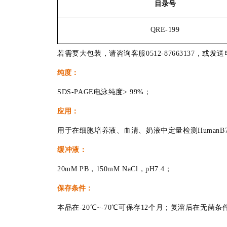
目录号
QRE-199
若需要大包装，请咨询客服0512-87663137，或发送电子邮
纯度：
SDS-PAGE电泳纯度> 99%；
应用：
用于在细胞培养液、血清、奶液中定量检测HumanB7-H2 
缓冲液：
20mM PB，150mM NaCl，pH7.4；
保存条件：
本品在-20℃~-70℃可保存12个月；复溶后在无菌条