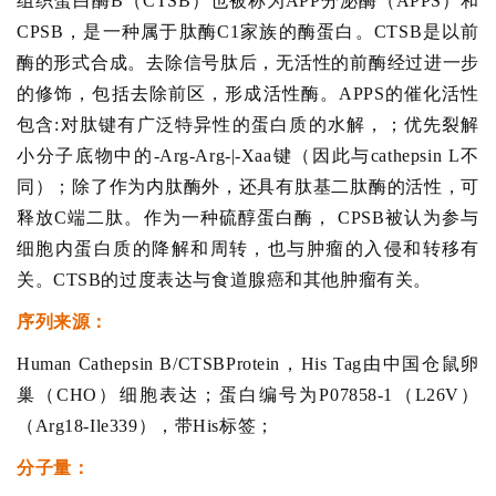
组织蛋白酶B（CTSB）也被称为APP分泌酶（APPS）和
CPSB，是一种属于肽酶C1家族的酶蛋白。CTSB是以前
酶的形式合成。去除信号肽后，无活性的前酶经过进一步
的修饰，包括去除前区，形成活性酶。APPS的催化活性
包含:对肽键有广泛特异性的蛋白质的水解，；优先裂解
小分子底物中的-Arg-Arg-|-Xaa键（因此与cathepsin L不
同）；除了作为内肽酶外，还具有肽基二肽酶的活性，可
释放C端二肽。作为一种硫醇蛋白酶， CPSB被认为参与
细胞内蛋白质的降解和周转，也与肿瘤的入侵和转移有
关。CTSB的过度表达与食道腺癌和其他肿瘤有关。
序列来源：
Human Cathepsin B/CTSBProtein，His Tag由中国仓鼠卵
巢（CHO）细胞表达；蛋白编号为P07858-1（L26V）
（Arg18-Ile339），带His标签；
分子量：