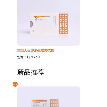
重组人促卵泡生成素抗原
货号：QRE-201
新品推荐