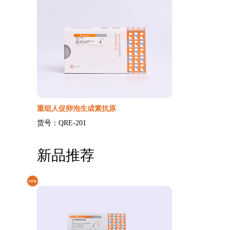
重组人促卵泡生成素抗原
货号：QRE-201
新品推荐