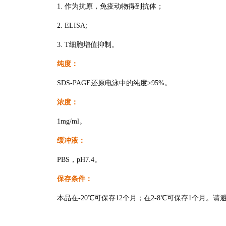
1. 作为抗原，免疫动物得到抗体；
2. ELISA;
3. T细胞增值抑制。
纯度：
SDS-PAGE还原电泳中的纯度>95%。
浓度：
1mg/ml。
缓冲液：
PBS，pH7.4。
保存条件：
本品在-20℃可保存12个月；在2-8℃可保存1个月。