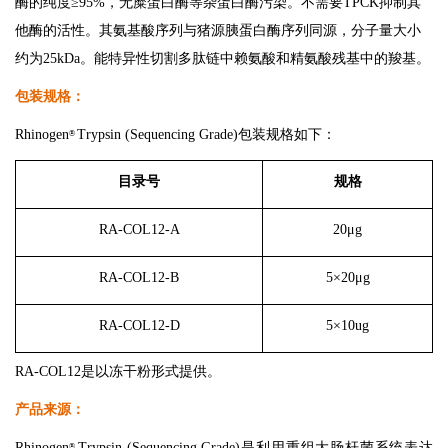
酶的纯度≥95%，无糜蛋白酶等杂蛋白酶污染。不需要TPCK抑制其
他酶的活性。其氨基酸序列与猪源胰蛋白酶序列同源，分子量大小
约为25kDa。
能特异性切割多肽链中赖氨酸和精氨酸残基中的羧基。
包装规格：
Rhinoge
n
Trypsin (Sequencing Grade)包装规格如下：
®
目录号
规格
RA-COL12-A
20μg
RA-COL12-B
5×20μg
RA-COL12-D
5×10ug
RA-COL12
是以冻干粉形式提供。
产品来源：
Rhinoge
n
Trypsin (Sequencing Grade)是利用重组大肠杆菌系统表达
®