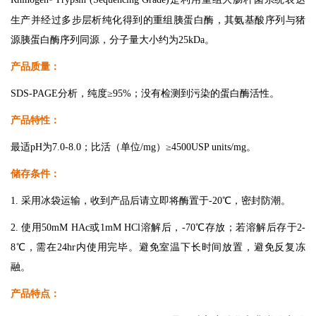
生产并经过多步层析纯化得到的重组胰蛋白酶，其氨基酸序列与猪
源胰蛋白酶序列同源，分子量大小约为25kDa。
产品质量：
SDS-PAGE分析，纯度≥95%；没有检测到污染的蛋白酶活性。
产品特性：
最适pH为7.0-8.0；比活（单位/mg）≥4500USP units/mg。
储存条件：
1. 采用冰袋运输，收到产品后请立即将酶置于-20℃，密封防潮。
2. 使用50mM HAc或1mM HCl溶解后，-70℃存放；若溶解后存于2-
8℃，需在24hr内使用完毕。避免室温下长时间放置，避免反复冻
融。
产品特点：