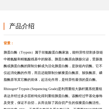
产品介绍
背景：
胰蛋白酶（Trypsin）属于丝氨酸蛋白酶家族，能特异性切割多肽链
中赖氨酸和精氨酸残基中的羧基。胰蛋白酶原由胰腺分泌，受肠激
酶或胰蛋白酶的限制分解成为活化胰蛋白酶，是肽链内切酶。它不
仅起消化酶的作用，而且还能限制分解糜蛋白酶原、羧肽酶原、磷
脂酶原等其它酶的前体，起活化作用，是特异性最强的蛋白酶。
Rhinoge
n
Trypsin (Sequencing Grade)是利用重组大肠杆菌系统重组
®
表达并经过多步层析纯化得到重组胰蛋白酶。该酶经过甲基化修饰
及突变，保证不自切，从而去除了因自切产生的假糜蛋白酶活性。