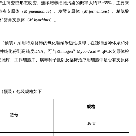
生病变或形态改变。连续培养细胞污染的概率大约15~35%，主要来
肺炎支原体（
M.pneumoniae
）、发酵支原体（
M.fermentans
）、精氨酸
和猪鼻支原体（
M.hyorhinis
）。
盒（预装）采用特别修饰的氧化硅纳米磁性微球，在独特缓冲体系和外
®
并纯化得到高纯度DNA。可与
Rhinogen
Myco-Acid™ qPCR支原体检
主细胞库、工作细胞库、病毒种子批以及临床治疗用细胞中是否有支原体
盒（预装）包装规格如下：
规格
货号
16 T