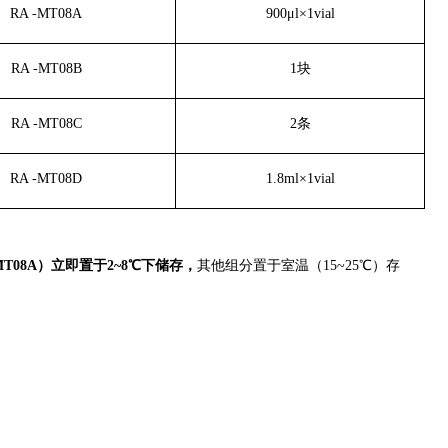
RA -MT08A
900μl×1vial
RA -MT08B
1块
RA -MT08C
2条
RA -MT08D
1.8ml×1vial
MT08A
）立即置于
2~8
℃
下储存，
其他组分置于室温（15~25℃）存