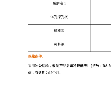
裂解液 1
96孔深孔板
磁棒套
稀释液
保藏条件
:
采用冰袋运输，
收到产品后请将裂解液
1
（货号：
RA-
储，有效期为12个月。