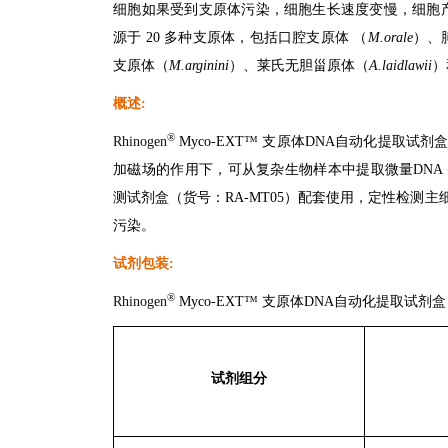
细胞如果受到支原体污染，细胞生长速度变慢，细胞产
源于 20 多种支原体，包括口腔支原体 （
M.orale
）、
支原体（
M.arginini
）、莱氏无胆甾原体（
A.laidlawii
）
概述
:
®
Rhinogen
Myco-EXT
™
支原体DNA自动化提取试剂
加磁场的作用下，可从复杂生物样本中提取微量DNA 
测试剂盒（货号：RA-MT05）配套使用，定性检测
污染。
试剂包装
:
®
Rhinogen
Myco-EXT
™
支原体DNA自动化提取试剂
试剂组分