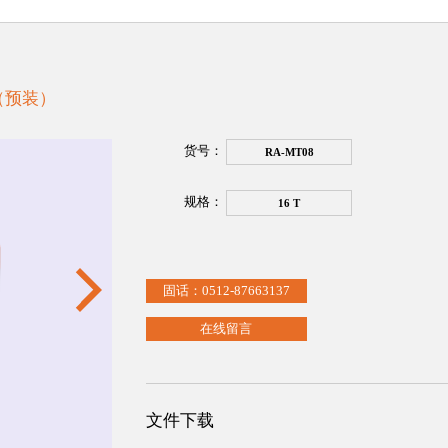
盒（预装）
货号：
RA-MT08
规格：
16 T
固话：0512-87663137
在线留言
文件下载