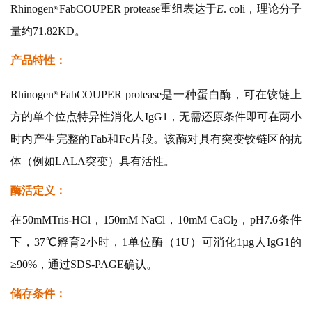
Rhinoge
n
FabCOUPER protease重组表达于
E
. coli，理论分子
®
量约71.82KD。
产品特性：
Rhinoge
n
FabCOUPER protease是一种蛋白酶，可在铰链上
®
方的单个位点特异性消化人IgG1，无需还原条件即可在两小
时内产生完整的Fab和Fc片段。该酶对具有突变铰链区的抗
体（例如LALA突变）具有活性。
酶活定义：
在50mMTris-HCl，150mM NaCl，10mM CaCl
，pH7.6条件
2
下，37℃孵育2小时，1单位酶（1U）可消化1µg人IgG1的
≥90%，通过SDS-PAGE确认。
储存条件：