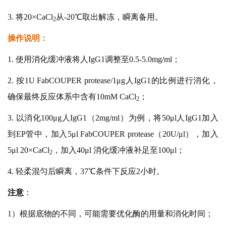
3. 将20×CaCl
从-20℃取出解冻，瞬离备用。
2
操作说明：
1. 使用消化缓冲液将人IgG1调整至0.5-5.0mg/ml；
2. 按1U FabCOUPER protease/1μg人IgG1的比例进行消化，
确保最终反应体系中含有10mM CaCl
；
2
3. 以消化100μg人IgG1（2mg/ml）为例，将50μl人IgG1加入
到EP管中，加入5μl FabCOUPER protease（20U/μl），加入
5μl 20×CaCl
，加入40μl 消化缓冲液补足至100μl；
2
4. 轻柔混匀后瞬离，37℃条件下反应2小时。
注意
：
1）根据底物的不同，可能需要优化酶的用量和消化时间；