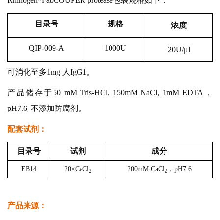
Rhinoge
n
FabCOUPER protease包装规格如下：
®
目录号
规格
浓度
QIP-009-A
1000U
20U/μl
可消化至多1mg 人IgG1。
产品储存于50 mM Tris-H
Cl, 150mM NaCl, 1mM EDTA，
pH7.6, 不添加防腐剂。
配套试剂：
目录号
试剂
成分
EB14
20×CaCl
200mM CaCl
，pH7.6
2
2
产品来源
：