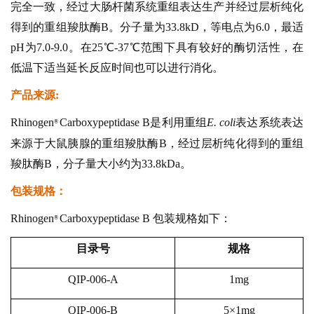
完全一致，经过大肠杆菌系统重组表达生产并经过层析纯化
得到的重组羧肽酶B。分子量为33.8kD，等电点为6.0，最适
pH为7.0-9.0。在25℃-37℃范围下具有较好的酶切活性，在
低温下适当延长反应时间也可以进行消化。
产品来源:
Rhinoge
n
Carboxypeptidase B是利用重组
E. coli
表达系统表达
®
来源于大鼠胰腺的重组羧肽酶B，经过层析纯化得到的重组
羧肽酶B，分子量大小约为33.8kDa。
包装规格：
Rhinoge
n
Carboxypeptidase B 包装规格如下：
®
目录号
规格
QIP-006-A
1mg
QIP-006-B
5×1mg