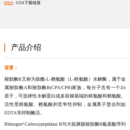
COA下载链接
产品介绍
背景：
羧肽酶B又称为肽酰-L-赖氨酸（L-精氨酸）水解酶，属于金
属羧肽酶A和羧肽酶B(CPA/CPB)家族，每分子含有一个Zn
原子，可选择性水解蛋白或多肽羧基端的精氨酸和赖氨酸。
活性受精氨酸、赖氨酸的竞争性抑制，金属离子螯合剂如
EDTA等抑制酶活。
Rhinoge
n
Carboxypeptidase B与大鼠胰腺羧肽酶B氨基酸序列
®