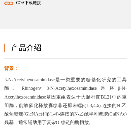
COA下载链接
产品介绍
背景：
β-N-Acetylhexosaminidase是一类重要的糖基化研究的工具
酶。Rhinoge
n
β-N-Acetylhexosaminidase是将β-N-
®
Acetylhexosaminidase基因重组表达于大肠杆菌BL21中的重
组酶，能够催化释放寡糖非还原末端β(1-3,4,6)-连接的N-乙
酰葡糖胺(GlcNAc)和β(1-4)-连接的N-乙酰半乳糖胺(GalNAc)
残基
，通常辅助用于复杂O-糖链的酶切放
。