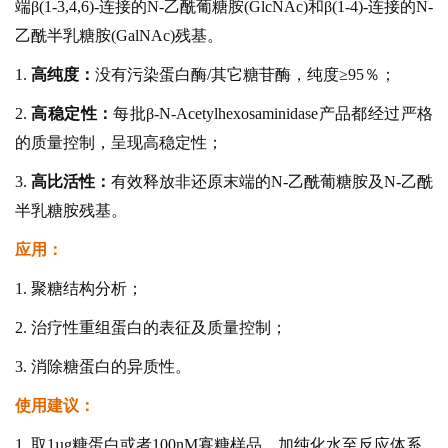
端β(1-3,4,6)-连接的N-乙酰葡糖胺(GlcNAc)和β(1-4)-连接的N-
乙酰半乳糖胺(GalNAc)残基。
1.
高纯度：
没有污染蛋白酶/其它糖苷酶，纯度≥95％；
2.
高稳定性：
每批β-N-Acetylhexosaminidase产品都经过严格
的质量控制，呈现高稳定性；
3.
高比活性：
有效释放非还原末端的N-乙酰葡糖胺及N-乙酰
半乳糖胺残基。
应用：
1. 聚糖结构分析；
2. 治疗性重组蛋白的表征及质量控制；
3. 消除糖蛋白的异质性。
使用建议：
1. 取1µg糖蛋白或者100nM寡糖样品，加纯化水至反应体系