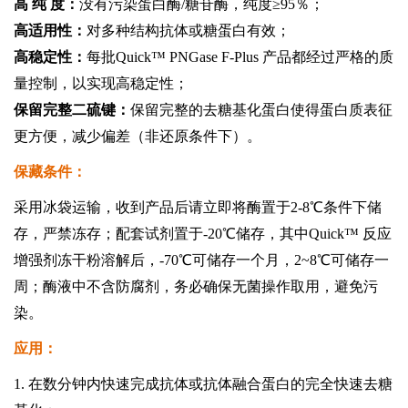
高 纯 度：
没有污染蛋白酶/糖苷酶，纯度≥95％；
高适用性：
对多种结构抗体或糖蛋白有效；
高稳定性：
每批Quick
™
PNGase F-Plus 产品都经过严格的质
量控制，以实现高稳定性；
保留完整二硫键：
保留完整的去糖基化蛋白使得蛋白质表征
更方便，减少偏差（非还原条件下）。
保藏条件：
采用冰袋运输，收到产品后请立即将酶置于2-8℃条件下储
存，严禁冻存；配套试剂置于-20℃储存，其中Quick
™
反应
增强剂冻干粉溶解后，-70℃可储存一个月，2~8℃可储存一
周；酶液中不含防腐剂，务必确保无菌操作取用，避免污
染。
应用：
1. 在数分钟内快速完成抗体或抗体融合蛋白的完全快速去糖