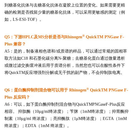
到糖基化抗体与去糖基化抗体在凝胶上位置的变化。如果需要更精
确的检测是否残留少量的糖基化抗体，可以采用更敏感的测定（例
如，LS-ESI-TOF）。
®
Q5：下游HPLC及MS分析是否与Rhinogen
QuickTM PNGase F-
Plus 兼容？
A5：是的，制备液相色谱和/或质谱的样品，可以通过常规的固相萃
取方法如C18 和石墨化碳分离N-聚糖；去糖基化蛋白通过微量透析
或微过滤交换缓冲液后用于质谱分析，当然您也可以在酸性条件下
将QuickTM反应增强剂分解成无干扰的副产物，不会抑制肽电离。
®
Q6：蛋白酶抑制剂混合物可以用于 Rhinogen
QuickTM PNGase F-
Plus 反应吗？
A6：可以，如下蛋白酶抑制剂混合物与QuickTMPNGaseF-Plus反应
相容。 抑肽酶（10μg/ml终浓度）；苄脒（1mM终浓度）；抑胃酶抑
制素（10μg/ml 终浓度）；亮抑酶肽（1μM终浓度）；EGTA（1mM
终浓度）；EDTA（1mM 终浓度）。