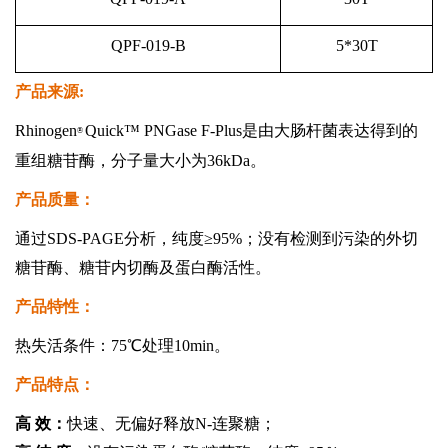
QPF-019-B
5*30T
产品来源:
Rhinogen
Quick
™
PNGase F-Plus是由大肠杆菌表达得到的
®
重组糖苷酶，分子量大小为36kDa。
产品质量：
通过SDS-PAGE分析，纯度≥95%；没有检测到污染的外切
糖苷酶、糖苷内切酶及蛋白酶活性。
产品特性：
热失活条件：75℃处理10min。
产品特点：
高 效：
快速、无偏好释放N-连聚糖；