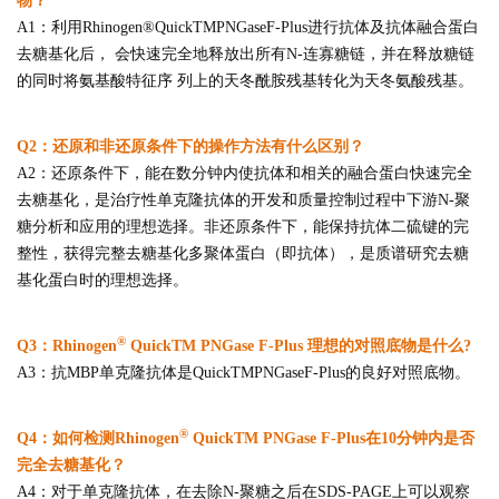
物？
A1：利用Rhinogen®QuickTMPNGaseF-Plus进行抗体及抗体融合蛋白
去糖基化后， 会快速完全地释放出所有N-连寡糖链，并在释放糖链
的同时将氨基酸特征序 列上的天冬酰胺残基转化为天冬氨酸残基。
Q2：还原和非还原条件下的操作方法有什么区别？
A2：还原条件下，能在数分钟内使抗体和相关的融合蛋白快速完全
去糖基化，是治疗性单克隆抗体的开发和质量控制过程中下游N-聚
糖分析和应用的理想选择。非还原条件下，能保持抗体二硫键的完
整性，获得完整去糖基化多聚体蛋白（即抗体），是质谱研究去糖
基化蛋白时的理想选择。
®
Q3：Rhinogen
QuickTM PNGase F-Plus 理想的对照底物是什么?
A3：抗MBP单克隆抗体是QuickTMPNGaseF-Plus的良好对照底物。
®
Q4：如何检测Rhinogen
QuickTM PNGase F-Plus在10分钟内是否
完全去糖基化？
A4：对于单克隆抗体，在去除N-聚糖之后在SDS-PAGE上可以观察