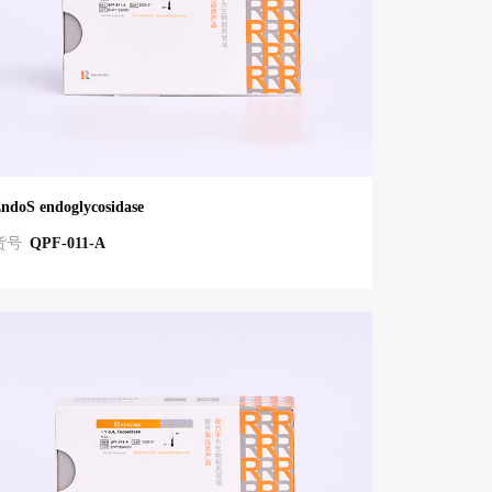
ndoS endoglycosidase
货号
QPF-011-A