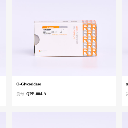
O-Glycosidase
α
货号
QPF-004-A