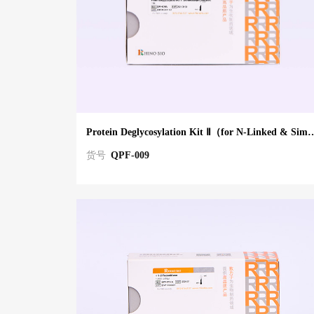
Protein Deglycosylation Kit Ⅱ（for N-Linked & S
货号
QPF-009