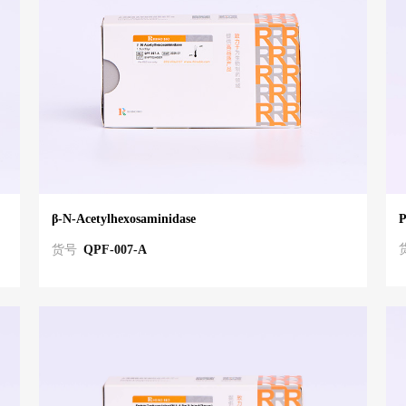
P
β-N-Acetylhexosaminidase
货号
QPF-007-A