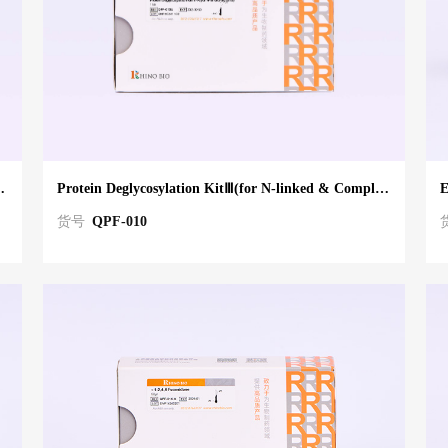
imple O-Linked Glycans)
Protein Deglycosylation KitⅢ(for N-linked & Complex O-linked Glycans)
E
货号
QPF-010