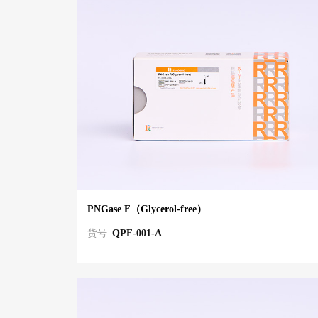
PNGase F（Glycerol-free）
货号
QPF-001-A