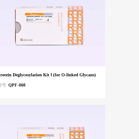
rotein Deglycosylation Kit Ⅰ (for O-linked Glycans)
货号
QPF-008