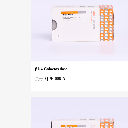
β1-4 Galactosidase
货号
QPF-006-A