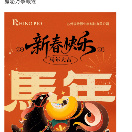
愿您万事顺遂