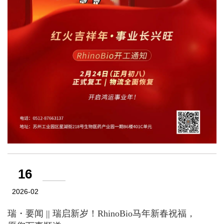
16
2026-02
瑞・要闻 || 瑞启新岁！RhinoBio马年新春祝福，